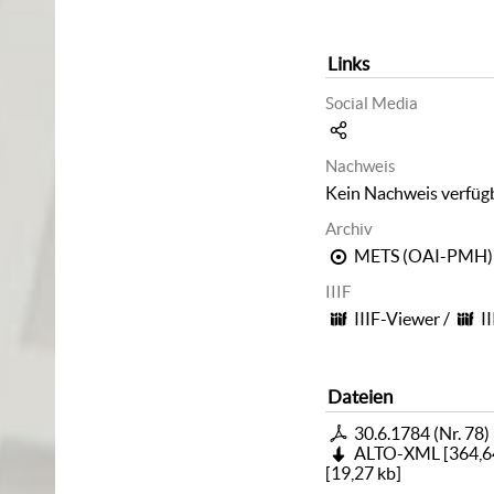
Links
Social Media
Nachweis
Kein Nachweis verfüg
Archiv
METS (OAI-PMH)
IIIF
IIIF-Viewer
/
I
Dateien
30.6.1784 (Nr. 78)
ALTO-XML
[
364,6
[
19,27 kb
]