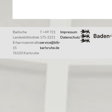
Badische
T +49 721
Impressum
Landesbibliothek
175-2221
Datenschutz
Erbprinzenstraße
service@blb-
15
karlsruhe.de
76133 Karlsruhe