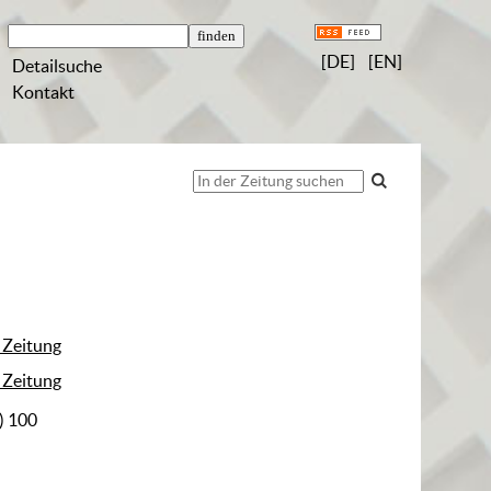
[DE]
[EN]
Detailsuche
Kontakt
 Zeitung
 Zeitung
) 100