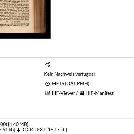
Kein Nachweis verfügbar
METS (OAI-PMH)
IIIF-Viewer
/
IIIF-Manifest
100)
[
1,40 MB
]
5,61 kb
]
OCR-TEXT
[
19,17 kb
]