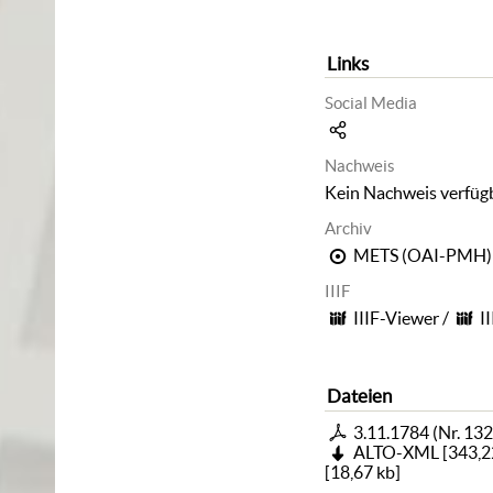
Links
Social Media
Nachweis
Kein Nachweis verfüg
Archiv
METS (OAI-PMH)
IIIF
IIIF-Viewer
/
I
Dateien
3.11.1784 (Nr. 132
ALTO-XML
[
343,2
[
18,67 kb
]