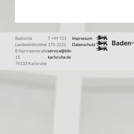
Badische
T +49 721
Impressum
Landesbibliothek
175-2221
Datenschutz
Erbprinzenstraße
service@blb-
15
karlsruhe.de
76133 Karlsruhe