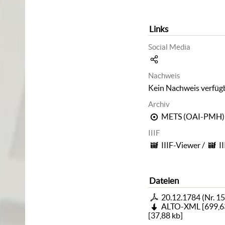
Links
Social Media
Nachweis
Kein Nachweis verfüg
Archiv
METS (OAI-PMH)
IIIF
IIIF-Viewer
/
I
Dateien
20.12.1784 (Nr. 15
ALTO-XML
[
699,6
[
37,88 kb
]