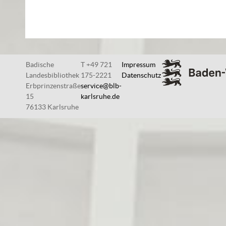
Badische
T +49 721
Impressum
Landesbibliothek
175-2221
Datenschutz
Erbprinzenstraße
service@blb-
15
karlsruhe.de
76133 Karlsruhe