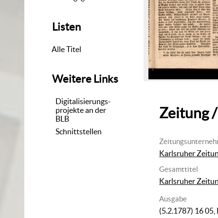
Listen
Alle Titel
Weitere Links
Digitalisierungs-
Zeitung /
projekte an der
BLB
Schnittstellen
Zeitungsunterne
Karlsruher Zeitu
Gesamttitel
Karlsruher Zeitu
Ausgabe
(5.2.1787) 16
05,