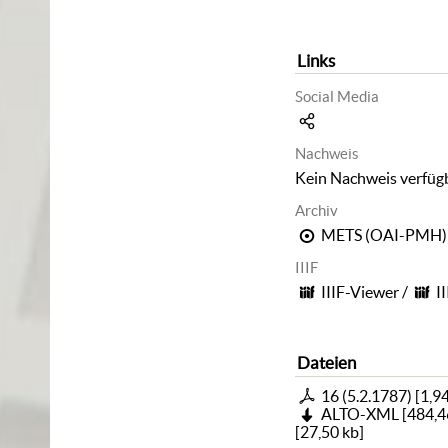
Links
Social Media
Nachweis
Kein Nachweis verfüg
Archiv
METS (OAI-PMH)
IIIF
IIIF-Viewer
/
I
Dateien
16 (5.2.1787)
[
1,9
ALTO-XML
[
484,4
[
27,50 kb
]