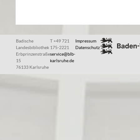
Badische
T +49 721
Impressum
Landesbibliothek
175-2221
Datenschutz
Erbprinzenstraße
service@blb-
15
karlsruhe.de
76133 Karlsruhe