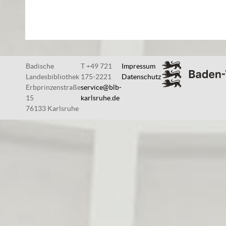
Badische
T +49 721
Impressum
Landesbibliothek
175-2221
Datenschutz
Erbprinzenstraße
service@blb-
15
karlsruhe.de
76133 Karlsruhe