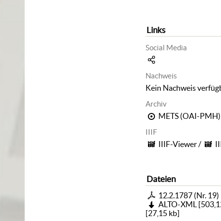
Links
Social Media
Nachweis
Kein Nachweis verfüg
Archiv
METS (OAI-PMH)
IIIF
IIIF-Viewer
/
I
Dateien
12.2.1787 (Nr. 19)
ALTO-XML
[
503,1
[
27,15 kb
]