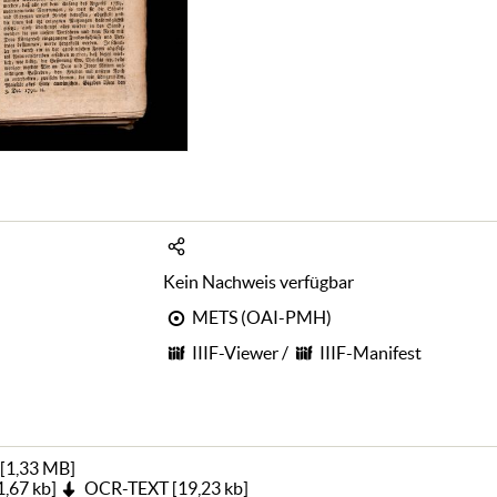
Kein Nachweis verfügbar
METS (OAI-PMH)
IIIF-Viewer
/
IIIF-Manifest
[
1,33 MB
]
1,67 kb
]
OCR-TEXT
[
19,23 kb
]