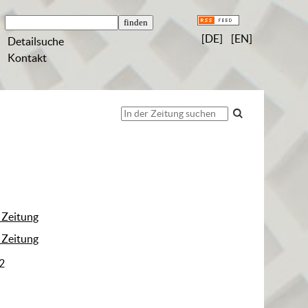
[DE]
[EN]
Detailsuche
Kontakt
 Zeitung
 Zeitung
 2