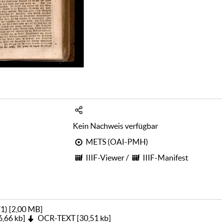
Kein Nachweis verfügbar
METS (OAI-PMH)
IIIF-Viewer
/
IIIF-Manifest
71)
[
2,00 MB
]
6,66 kb
]
OCR-TEXT
[
30,51 kb
]