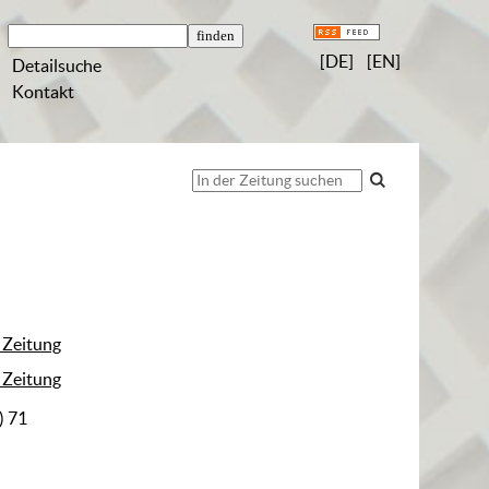
[DE]
[EN]
Detailsuche
Kontakt
 Zeitung
 Zeitung
) 71