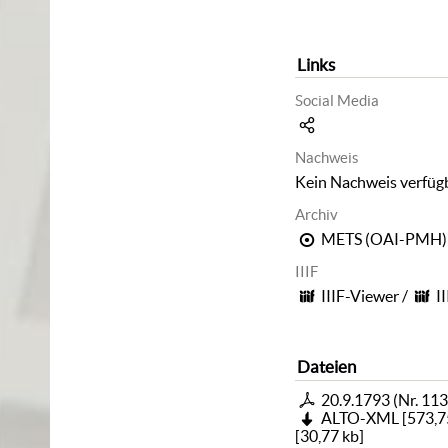
Links
Social Media
Nachweis
Kein Nachweis verfüg
Archiv
METS (OAI-PMH)
IIIF
IIIF-Viewer
/
I
Dateien
20.9.1793 (Nr. 113
ALTO-XML
[
573,7
[
30,77 kb
]