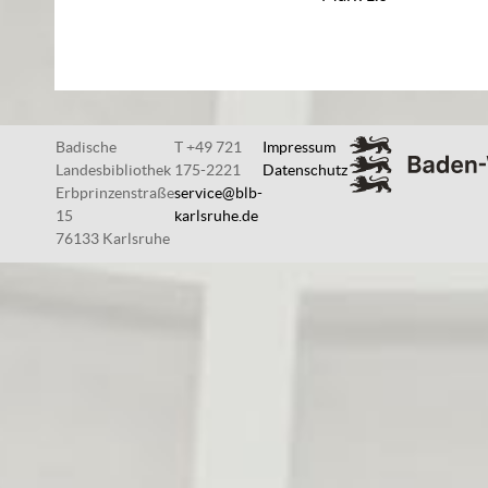
Badische
T +49 721
Impressum
Landesbibliothek
175-2221
Datenschutz
Erbprinzenstraße
service@blb-
15
karlsruhe.de
76133 Karlsruhe