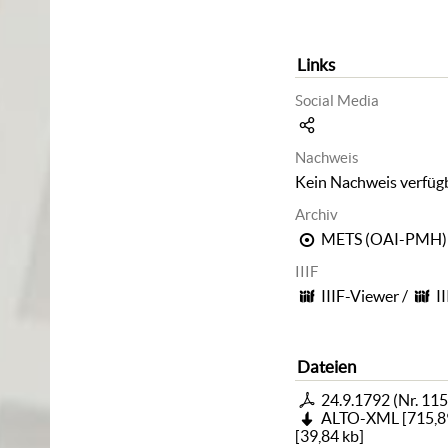
Links
Social Media
Nachweis
Kein Nachweis verfüg
Archiv
METS (OAI-PMH)
IIIF
IIIF-Viewer
/
I
Dateien
24.9.1792 (Nr. 115
ALTO-XML
[
715,8
[
39,84 kb
]