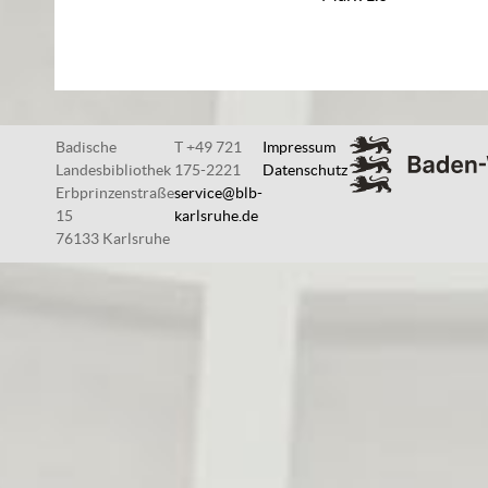
Badische
T +49 721
Impressum
Landesbibliothek
175-2221
Datenschutz
Erbprinzenstraße
service@blb-
15
karlsruhe.de
76133 Karlsruhe