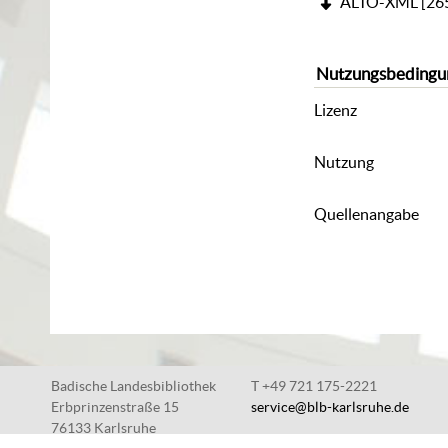
ALTO-XML
[
26
Nutzungsbedingu
Lizenz
Nutzung
Quellenangabe
Badische Landesbibliothek
T +49 721 175-2221
Erbprinzenstraße 15
service@blb-karlsruhe.de
76133 Karlsruhe