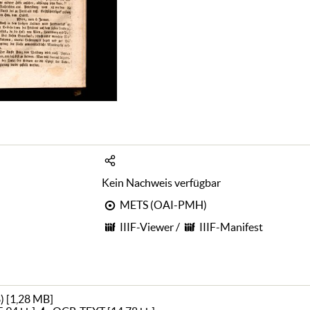
Kein Nachweis verfügbar
METS (OAI-PMH)
IIIF-Viewer
/
IIIF-Manifest
)
[
1,28 MB
]