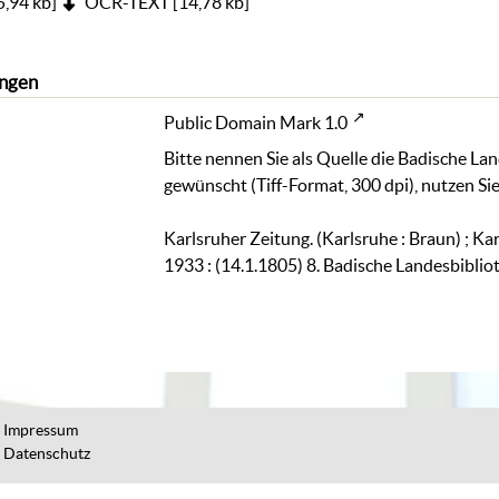
5,94 kb
]
OCR-TEXT
[
14,78 kb
]
ngen
Public Domain Mark 1.0
Bitte nennen Sie als Quelle die Badische La
gewünscht (Tiff-Format, 300 dpi), nutzen Sie
Karlsruher Zeitung. (Karlsruhe : Braun) ; Ka
1933 : (14.1.1805) 8. Badische Landesbibli
Impressum
Datenschutz