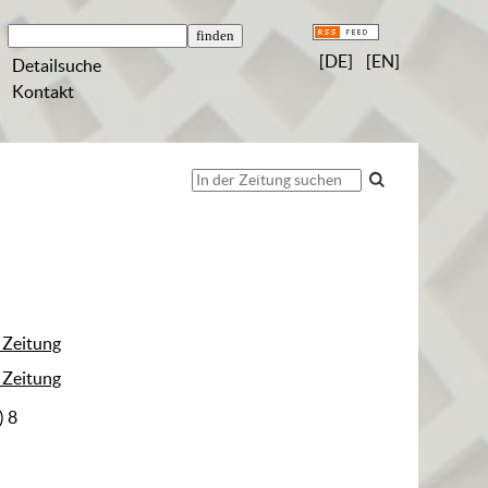
[DE]
[EN]
Detailsuche
Kontakt
 Zeitung
 Zeitung
) 8