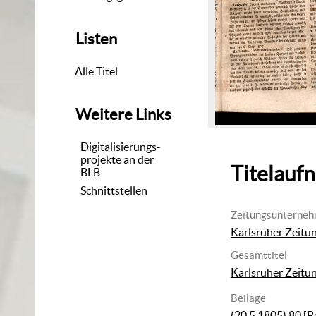
Listen
Alle Titel
Weitere Links
Digitalisierungs-
projekte an der
Titelauf
BLB
Schnittstellen
Zeitungsunterne
Karlsruher Zeitu
Gesamttitel
Karlsruher Zeitu
Beilage
(20.5.1805) 80
[B