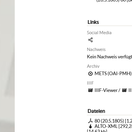
Links
Social Media
Nachweis
Kein Nachweis verfüg
Archiv
METS (OAI-PMH)
IIIF
IIIF-Viewer
/
I
Dateien
80 (20.5.1805)
[
1,
ALTO-XML
[
292,2
[
14,63 kb
]