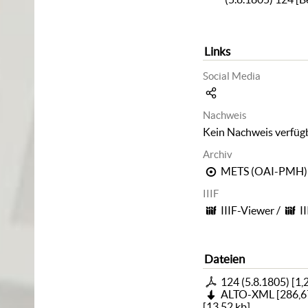
Links
Social Media
Nachweis
Kein Nachweis verfüg
Archiv
METS (OAI-PMH)
IIIF
IIIF-Viewer
/
I
Dateien
124 (5.8.1805)
[
1,
ALTO-XML
[
286,6
[
13,52 kb
]