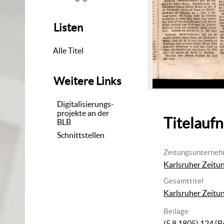
Listen
Alle Titel
Weitere Links
Digitalisierungs-
projekte an der
Titelauf
BLB
Schnittstellen
Zeitungsunterne
Karlsruher Zeitu
Gesamttitel
Karlsruher Zeitu
Beilage
(5.8.1805) 124
[B