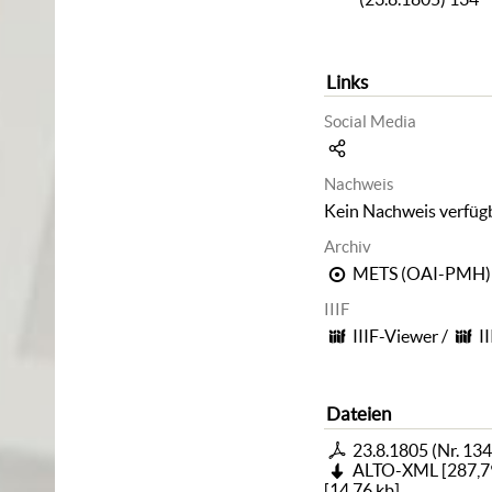
Links
Social Media
Nachweis
Kein Nachweis verfüg
Archiv
METS (OAI-PMH)
IIIF
IIIF-Viewer
/
I
Dateien
23.8.1805 (Nr. 134
ALTO-XML
[
287,7
[
14,76 kb
]