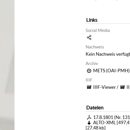
Links
Social Media
Nachweis
Kein Nachweis verfüg
Archiv
METS (OAI-PMH)
IIIF
IIIF-Viewer
/
I
Dateien
17.8.1801 (Nr. 131
ALTO-XML
[
497,4
[
27,48 kb
]