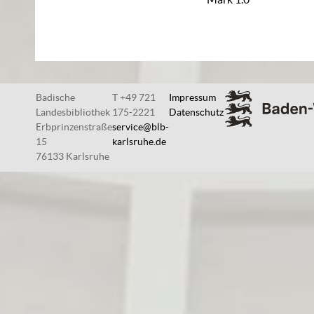
Badische
T +49 721
Impressum
Landesbibliothek
175-2221
Datenschutz
Erbprinzenstraße
service@blb-
15
karlsruhe.de
76133 Karlsruhe