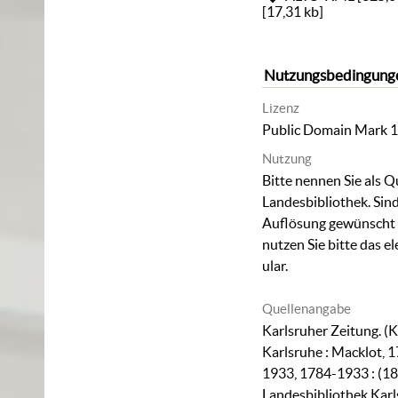
[
17,31 kb
]
Nutzungsbedingung
Lizenz
Public Domain Mark 1
Nutzung
Bitte nennen Sie als Q
Landesbibliothek. Sind
Auflösung gewünscht (
nutzen Sie bitte das
el
ular
.
Quellenangabe
Karlsruher Zeitung. (K
Karlsruhe : Macklot, 1
1933, 1784-1933 : (18
Landesbibliothek Karl