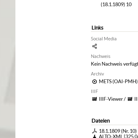
(18.1.1809) 10
Links
Social Media
Nachweis
Kein Nachweis verfüg
Archiv
METS (OAI-PMH)
IIIF
IIIF-Viewer
/
I
Dateien
18.1.1809 (Nr. 10)
ALTO-XML
[
325,0