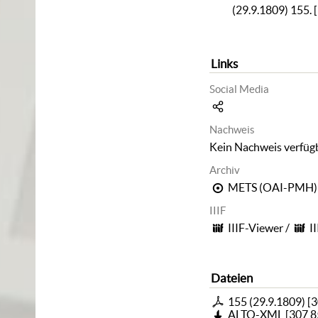
(29.9.1809) 155. 
Links
Social Media
Nachweis
Kein Nachweis verfüg
Archiv
METS (OAI-PMH)
IIIF
IIIF-Viewer
/
I
Dateien
155 (29.9.1809) [
ALTO-XML
[
307,8