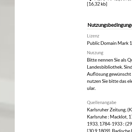
[
16,32 kb
]
Nutzungsbedingung
Lizenz
Public Domain Mark 1
Nutzung
Bitte nennen Sie als Q
Landesbibliothek. Sind
Auflösung gewünscht (
nutzen Sie bitte das
el
ular
.
Quellenangabe
Karlsruher Zeitung. (K
Karlsruhe : Macklot, 1
1933, 1784-1933 : (29
[30.9.1809]. Badische