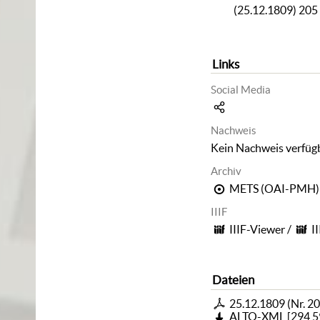
(25.12.1809) 205
Links
Social Media
Nachweis
Kein Nachweis verfüg
Archiv
METS (OAI-PMH)
IIIF
IIIF-Viewer
/
I
Dateien
25.12.1809 (Nr. 20
ALTO-XML
[
294,5