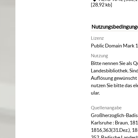
[
28,92 kb
]
Nutzungsbedingung
Lizenz
Public Domain Mark 1
Nutzung
Bitte nennen Sie als Q
Landesbibliothek. Sind
Auflösung gewünscht (
nutzen Sie bitte das
el
ular
.
Quellenangabe
Großherzoglich-Badisc
Karlsruhe : Braun, 1811
1816,363(31.Dez.), 18
352. Badische Landesb