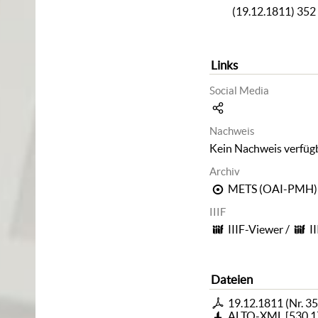
(19.12.1811) 352
Links
Social Media
Nachweis
Kein Nachweis verfüg
Archiv
METS (OAI-PMH)
IIIF
IIIF-Viewer
/
I
Dateien
19.12.1811 (Nr. 35
ALTO-XML
[
530,1