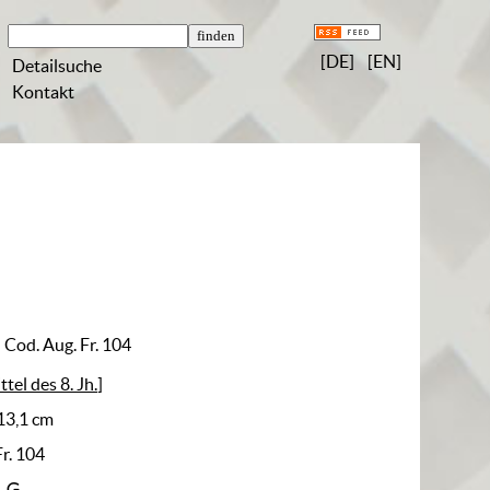
[DE]
[EN]
Detailsuche
Kontakt
 Cod. Aug. Fr. 104
ittel des 8. Jh.]
 13,1 cm
Fr. 104