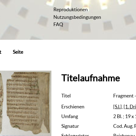
Reproduktionen
Nutzungsbedingungen
FAQ
t
Seite
Titelaufnahme
Titel
Fragment -
Erschienen
[S.l.]
,
[1. Dr
Umfang
2 Bl. ; 19 x
Signatur
Cod. Aug. 
Schlagwörter
Reichenau