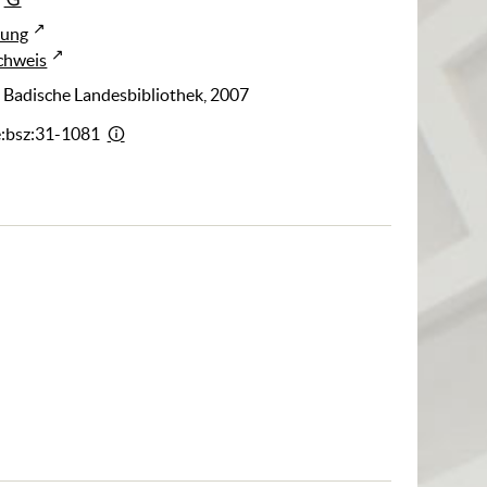
rung
chweis
: Badische Landesbibliothek, 2007
e:bsz:31-1081