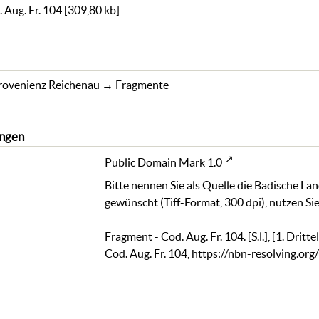
 Aug. Fr. 104
[
309,80 kb
]
rovenienz Reichenau
→
Fragmente
ngen
Public Domain Mark 1.0
Bitte nennen Sie als Quelle die Badische La
gewünscht (Tiff-Format, 300 dpi), nutzen Sie
Fragment - Cod. Aug. Fr. 104. [S.l.], [1. Drit
Cod. Aug. Fr. 104
,
https://nbn-resolving.or