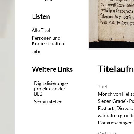
Listen
Alle Titel
Personen und
Körperschaften
Jahr
Titelauf
Weitere Links
Digitalisierungs-
Titel
projekte an der
BLB
Mönch von Heilsb
Sieben Grade‘ · P
Schnittstellen
Eckhart, ‚Diu zei
wârhaften grundes
Donaueschingen 
Verfasser