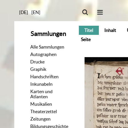
[DE]
[EN]
Titel
Inhalt
Sammlungen
Seite
Alle Sammlungen
Autographen
Drucke
Graphik
Handschriften
Inkunabeln
Karten und
Atlanten
Musikalien
Theaterzettel
Zeitungen
Bildungsgeschichte