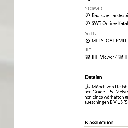
Nachweis
Badische Landesbi
SWB Online-Kata
Archiv
METS (OAI-PMH)
IIIF
IIIF-Viewer
/
I
Dateien
Mönch von Heilsbr
ben Grade‘ · Ps.-Meiste
hen eines wârhaften g
aueschingen B V 13
[
5
Klassifikation