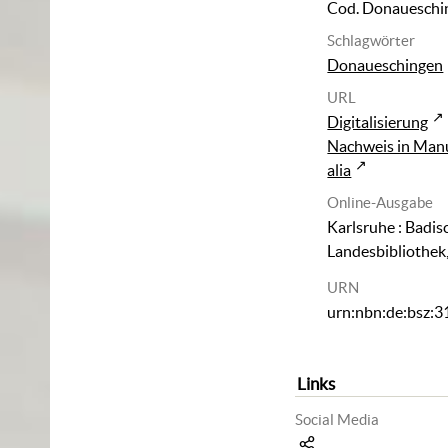
Cod. Donaueschi
Schlagwörter
Donaueschingen
URL
Digitalisierung
Nachweis in Man
alia
Online-Ausgabe
Karlsruhe : Badis
Landesbibliothek
URN
urn:nbn:de:bsz:
Links
Social Media