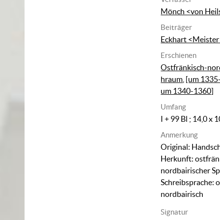
Mönch <von Heil
Beiträger
Eckhart <Meister
Erschienen
Ostfränkisch-nor
hraum
,
[um 1335-
um 1340-1360]
Umfang
I + 99 Bl ; 14,0 x 
Anmerkung
Original: Handschr
Herkunft: ostfrän
nordbairischer S
Schreibsprache: o
nordbairisch
Signatur