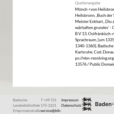
Quellenangabe
Mönch <von Heilsbro
Heilsbronn, ‚Buch der 
Meister Eckhart, ‚Diu 
wârhaften grundes‘ -
B V 13. Ostfränkisch-
Sprachraum, [um 1335
1340-1360]. Badische
Karlsruhe,
Cod. Donau
ps://nbn-resolving.or
13576
/ Public Domai
Badische
T +49 721
Impressum
Landesbibliothek
175-2221
Datenschutz
Erbprinzenstraße
service@blb-