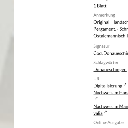
1 Blatt
Anmerkung
Original: Handsch
Pergament. - Sch
Ostalemannisch-B
Signatur
Cod. Donaueschi
Schlagwörter
Donaueschingen
URL
Digitalisierung
Nachweis im Han
Nachweis im Man
valia
Online-Ausgabe