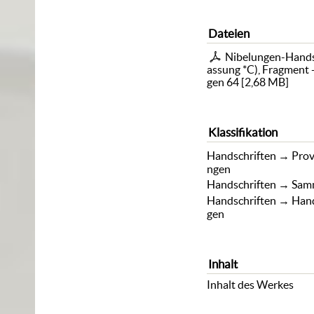
Dateien
Nibelungen-Handsch
assung *C), Fragment
gen 64
[
2,68 MB
]
Klassifikation
Handschriften
→
Prov
ngen
Handschriften
→
Sam
Handschriften
→
Hand
gen
Inhalt
Inhalt des Werkes