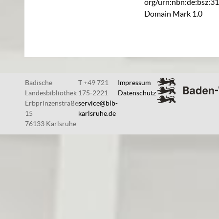
org/urn:nbn:de:bsz:3
Domain Mark 1.0
Badische
T +49 721
Impressum
Landesbibliothek
175-2221
Datenschutz
Erbprinzenstraße
service@blb-
15
karlsruhe.de
76133 Karlsruhe