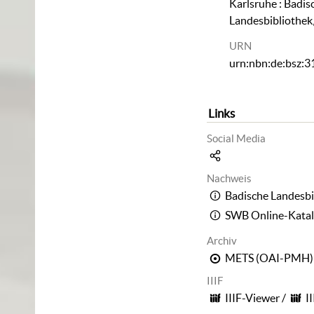
Karlsruhe : Badis
Landesbibliothek
URN
urn:nbn:de:bsz:
Links
Social Media
Nachweis
Badische Landesbi
SWB Online-Kata
Archiv
METS (OAI-PMH)
IIIF
IIIF-Viewer
/
I