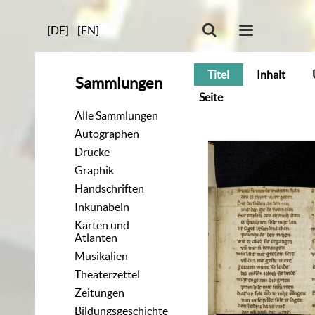
[DE]
[EN]
Titel
Inhalt
Sammlungen
Seite
Alle Sammlungen
Autographen
Drucke
Graphik
Handschriften
Inkunabeln
Karten und
Atlanten
Musikalien
Theaterzettel
Zeitungen
Bildungsgeschichte