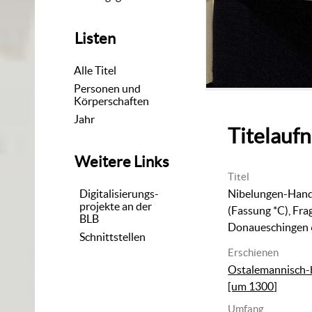
Listen
Alle Titel
Personen und
Körperschaften
Jahr
Titelauf
Weitere Links
Titel
Digitalisierungs-
Nibelungen-Hands
projekte an der
(Fassung *C), Fra
BLB
Donaueschingen
Schnittstellen
Erschienen
Ostalemannisch-b
[um 1300]
Umfang