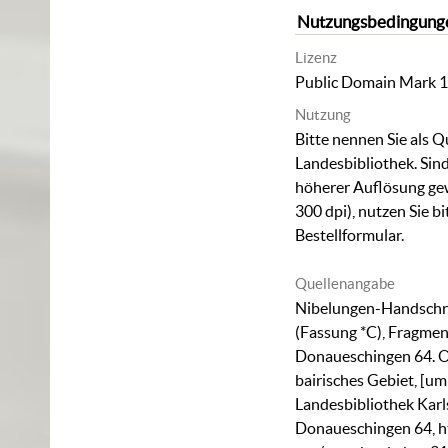
Nutzungsbedingung
Lizenz
Public Domain Mark 1
Nutzung
Bitte nennen Sie als Q
Landesbibliothek. Sind
höherer Auflösung ge
300 dpi), nutzen Sie b
Bestellformular
.
Quellenangabe
Nibelungen-Handschrif
(Fassung *C), Fragmen
Donaueschingen 64. 
bairisches Gebiet, [u
Landesbibliothek Karl
Donaueschingen 64
,
h