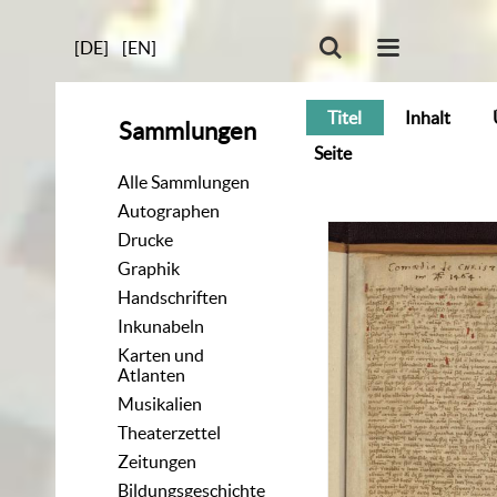
[DE]
[EN]
Titel
Inhalt
Sammlungen
Seite
Alle Sammlungen
Autographen
Drucke
Graphik
Handschriften
Inkunabeln
Karten und
Atlanten
Musikalien
Theaterzettel
Zeitungen
Bildungsgeschichte