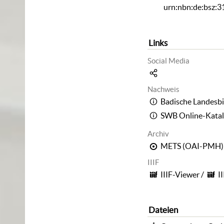
urn:nbn:de:bsz:
Links
Social Media
Nachweis
Badische Landesbi
SWB Online-Kata
Archiv
METS (OAI-PMH)
IIIF
IIIF-Viewer
/
I
Dateien