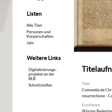
Listen
Alle Titel
Personen und
Körperschaften
Jahr
Weitere Links
Titelauf
Digitalisierungs-
projekte an der
BLB
Titel
Schnittstellen
Comoedia de Chri
resurrectione - C
Erschienen
[Kloster Redenti