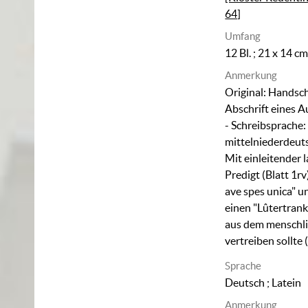
64]
Umfang
12 Bl. ; 21 x 14 c
Anmerkung
Original: Handschr
Abschrift eines A
- Schreibsprache:
mittelniederdeuts
Mit einleitender l
Predigt (Blatt 1r
ave spes unica" u
einen "Lûtertrank"
aus dem menschl
vertreiben sollte 
Sprache
Deutsch ; Latein
Anmerkung