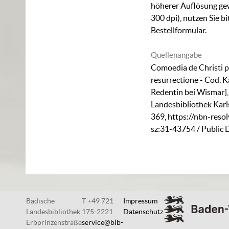
höherer Auflösung ge
300 dpi), nutzen Sie b
Bestellformular
.
Quellenangabe
Comoedia de Christi p
resurrectione - Cod. K
Redentin bei Wismar],
Landesbibliothek Karl
369
,
https://nbn-resol
sz:31-43754
/ Public
Badische
T +49 721
Impressum
Landesbibliothek
175-2221
Datenschutz
Erbprinzenstraße
service@blb-