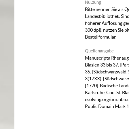
Nutzung
Bitte nennen Sie als Q
Landesbibliothek. Sind
höherer Auflösung ge
300 dpi), nutzen Sie b
Bestellformular
.
Quellenangabe
Manuscripta Rhenaugie
Blasien 33 bis 37. [Pars
35. [Südschwarzwald, S
3(17XX). [Südschwarzwa
[1770]. Badische Land
Karlsruhe,
Cod. St. Bl
esolving.org/urn:nbn
Public Domain Mark 1