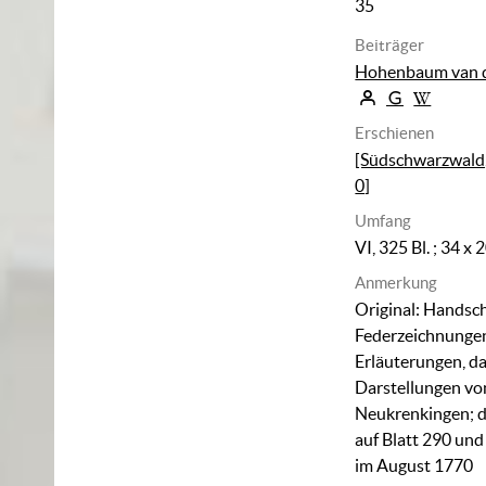
35
Beiträger
Hohenbaum van d
Erschienen
[Südschwarzwald, 
0]
Umfang
VI, 325 Bl. ; 34 x 
Anmerkung
Original: Handschr
Federzeichnunge
Erläuterungen, d
Darstellungen v
Neukrenkingen; 
auf Blatt 290 un
im August 1770