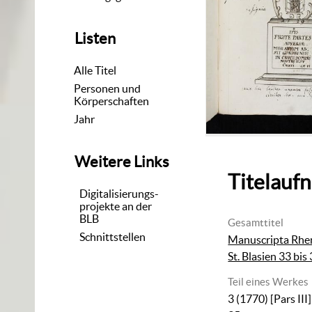
Listen
Alle Titel
Personen und
Körperschaften
Jahr
Weitere Links
Titelauf
Digitalisierungs-
projekte an der
BLB
Gesamttitel
Schnittstellen
Manuscripta Rhen
St. Blasien 33 bis
Teil eines Werkes
3 (1770)
[Pars III