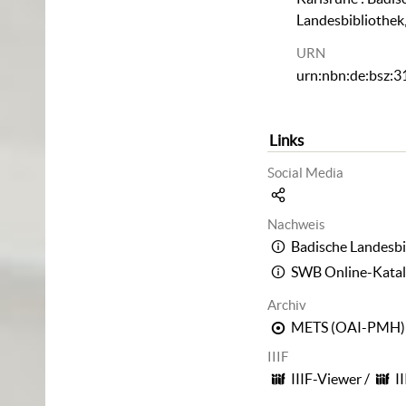
Landesbibliothek
URN
urn:nbn:de:bsz:
Links
Social Media
Nachweis
Badische Landesbi
SWB Online-Kata
Archiv
METS (OAI-PMH)
IIIF
IIIF-Viewer
/
I