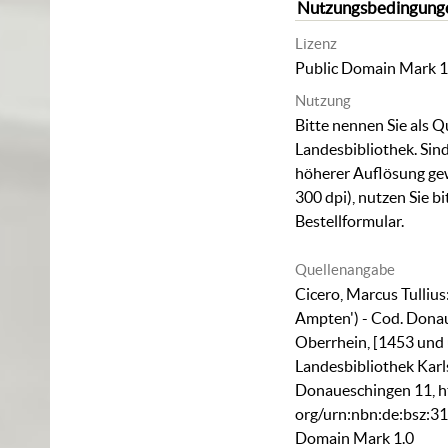
Nutzungsbedingung
Lizenz
Public Domain Mark 1
Nutzung
Bitte nennen Sie als Q
Landesbibliothek. Sind
höherer Auflösung ge
300 dpi), nutzen Sie b
Bestellformular
.
Quellenangabe
Cicero, Marcus Tullius:
Ampten') - Cod. Dona
Oberrhein, [1453 und
Landesbibliothek Karl
Donaueschingen 11
,
h
org/urn:nbn:de:bsz:3
Domain Mark 1.0