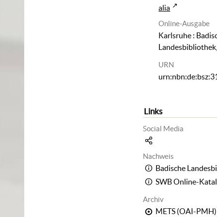
alia
Online-Ausgabe
Karlsruhe : Badis
Landesbibliothek
URN
urn:nbn:de:bsz:
Links
Social Media
Nachweis
Badische Landesbi
SWB Online-Kata
Archiv
METS (OAI-PMH)