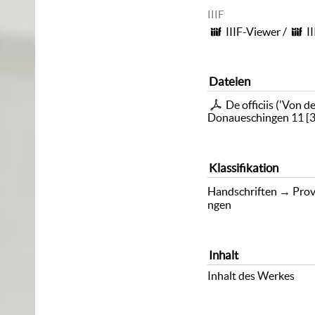
IIIF
IIIF-Viewer
/
I
Dateien
De officiis ('Von 
Donaueschingen 11
[
Klassifikation
Handschriften
→
Prov
ngen
Inhalt
Inhalt des Werkes