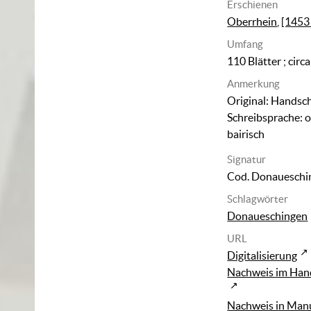
Erschienen
Oberrhein
,
[1453
Umfang
110 Blätter ; circ
Anmerkung
Original: Handschr
Schreibsprache: o
bairisch
Signatur
Cod. Donaueschi
Schlagwörter
Donaueschingen
URL
Digitalisierung
Nachweis im Han
Nachweis in Man