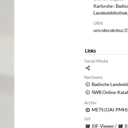
Karlsruhe : Badis
Landesbibliothek
URN
urn:nbn:de:bsz:
Links
Social Media
Nachweis
Badische Landesbi
SWB Online-Kata
Archiv
METS (OAI-PMH)
IIIF
IIIF-Viewer
/
I