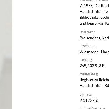
7 (1973)
Die Rei
Handschriften
:
Z
Bibliotheksgesch
und bearb. von K
Beiträger
Preisendanz, Karl
Erschienen
Wiesbaden
:
Harr
Umfang
269, 103 S., 8 Bl.
Anmerkung
Register zu Reic
Handschriften Bd
Signatur
K 3196,7,2
Online-Ausgabe