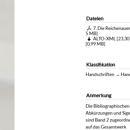
Dateien
7. Die Reichenaue
5 MB
]
ALTO-XML
[
23,3
[
0,99 MB
]
Klassifikation
Handschriften
→
Hand
Anmerkung
Die Bibliographischen
Abkürzungen und Sige
sind Band 2 zugeordne
auf das Gesamtwerk