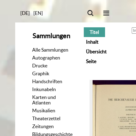
[DE]
[EN]
Titel
Sammlungen
Inhalt
Alle Sammlungen
Übersicht
Autographen
Seite
Drucke
Graphik
Handschriften
Inkunabeln
Karten und
Atlanten
Musikalien
Theaterzettel
Zeitungen
Bildungsgeschichte