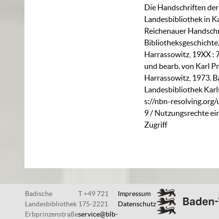
Die Handschriften de
Landesbibliothek in K
Reichenauer Handschri
Bibliotheksgeschichte
Harrassowitz, 19XX : 
und bearb. von Karl P
Harrassowitz, 1973. B
Landesbibliothek Karl
s://nbn-resolving.org
9
/ Nutzungsrechte ein
Zugriff
Badische
T +49 721
Impressum
Landesbibliothek
175-2221
Datenschutz
Erbprinzenstraße
service@blb-