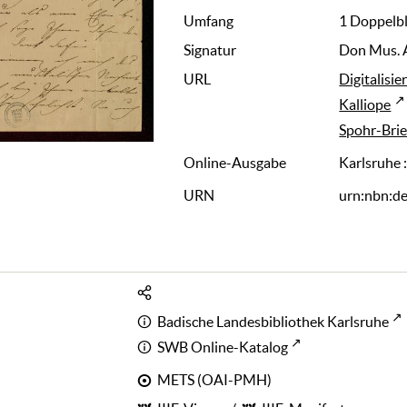
Umfang
1 Doppelbl
Signatur
Don Mus. 
URL
Digitalisie
Kalliope
Spohr-Brie
Online-Ausgabe
Karlsruhe 
URN
urn:nbn:d
Badische Landesbibliothek Karlsruhe
SWB Online-Katalog
METS (OAI-PMH)