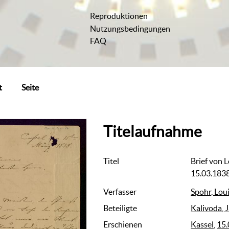
Reproduktionen
Nutzungsbedingungen
FAQ
t
Seite
Titelaufnahme
Titel
Brief von 
15.03.1838
Verfasser
Spohr, Lou
Beteiligte
Kalivoda, J
Erschienen
Kassel
,
15.