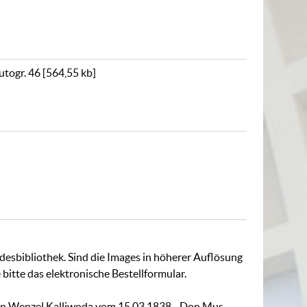
utogr. 46
[
564,55 kb
]
ndesbibliothek. Sind die Images in höherer Auflösung
 bitte das
elektronische Bestellformular
.
hann Wenzel Kalliwoda vom 15.03.1838 - Don Mus.