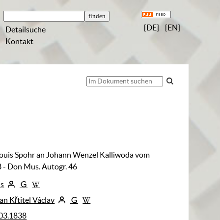
[DE]
[EN]
Detailsuche
Kontakt
Louis Spohr an Johann Wenzel Kalliwoda vom
 - Don Mus. Autogr. 46
is
an Křtitel Václav
03.1838