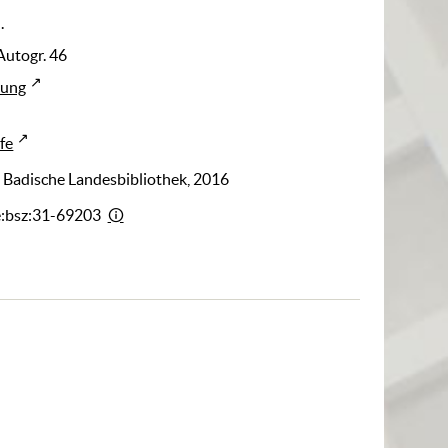
.
Autogr. 46
rung
fe
: Badische Landesbibliothek, 2016
e:bsz:31-69203