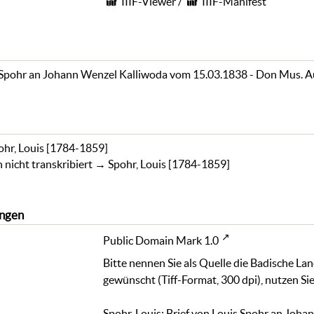
IIIF-Viewer
/
IIIF-Manifest
s Spohr an Johann Wenzel Kalliwoda vom 15.03.1838 - Don Mus. A
ohr, Louis [1784-1859]
nicht transkribiert
→
Spohr, Louis [1784-1859]
ngen
Public Domain Mark 1.0
Bitte nennen Sie als Quelle die Badische La
gewünscht (Tiff-Format, 300 dpi), nutzen Sie
Spohr, Louis: Brief von Louis Spohr an Jo