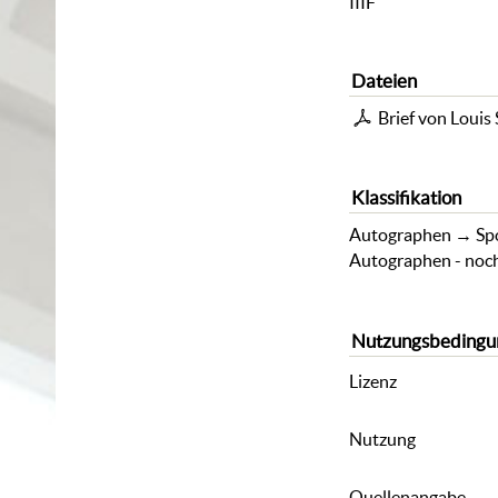
IIIF
Dateien
Brief von Loui
Klassifikation
Autographen
→
Sp
Autographen - noch 
Nutzungsbedingu
Lizenz
Nutzung
Quellenangabe