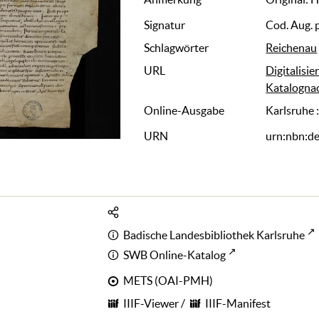
Signatur
Cod. Aug. 
Schlagwörter
Reichenau
URL
Digitalisie
Katalogna
Online-Ausgabe
Karlsruhe 
URN
urn:nbn:d
Badische Landesbibliothek Karlsruhe
SWB Online-Katalog
METS (OAI-PMH)
IIIF-Viewer
/
IIIF-Manifest