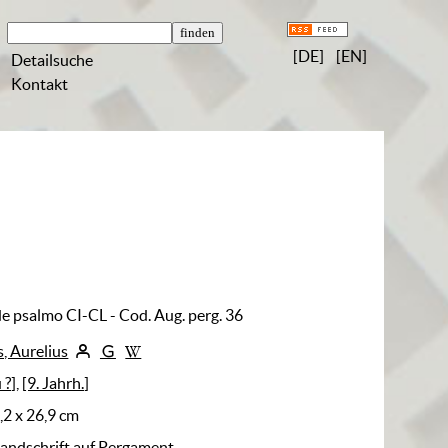
[DE]
[EN]
Detailsuche
Kontakt
de psalmo CI-CL - Cod. Aug. perg. 36
, Aurelius
 ?]
,
[9. Jahrh.]
8,2 x 26,9 cm
Handschrift auf Pergament