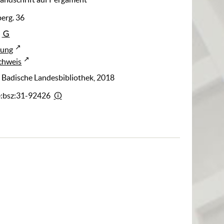
perg. 36
rung
chweis
: Badische Landesbibliothek, 2018
e:bsz:31-92426