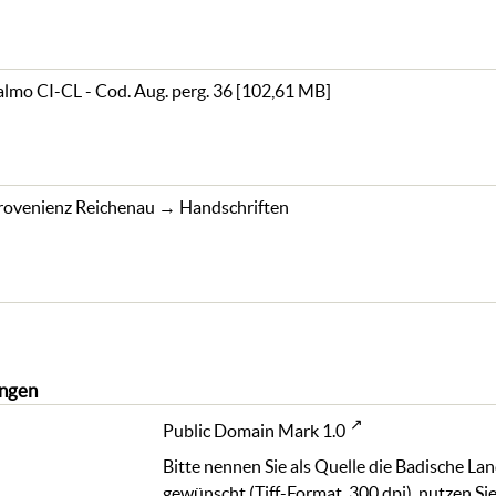
almo CI-CL - Cod. Aug. perg. 36
[
102,61 MB
]
rovenienz Reichenau
→
Handschriften
ngen
Public Domain Mark 1.0
Bitte nennen Sie als Quelle die Badische La
gewünscht (Tiff-Format, 300 dpi), nutzen Sie