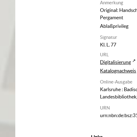
Anmerkung
Original: Handsch
Pergament
Ablaßprivileg
Signatur
Kl. L. 77
URL
Digitalisierung
Katalognachweis
Online-Ausgabe
Karlsruhe : Badis
Landesbibliothek
URN
urn:nbn:de:bsz: