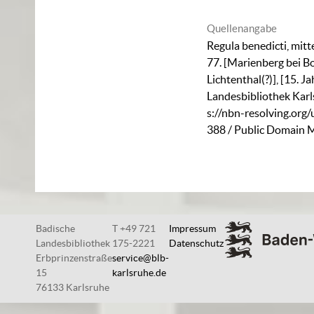
Quellenangabe
Regula benedicti, mitt
77. [Marienberg bei 
Lichtenthal(?)], [15. J
Landesbibliothek Karl
s://nbn-resolving.org
388
/ Public Domain M
Badische
T +49 721
Impressum
Landesbibliothek
175-2221
Datenschutz
Erbprinzenstraße
service@blb-
15
karlsruhe.de
76133 Karlsruhe