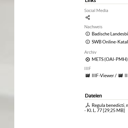
Links
Social Media
Nachweis
Badische Landesbi
SWB Online-Kata
Archiv
METS (OAI-PMH)
IIIF
IIIF-Viewer
/
I
Dateien
Regula benedicti,
- Kl. L. 77
[
29,25 MB
]