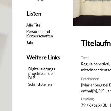
Listen
Alle Titel
Personen und
Körperschaften
Titelauf
Jahr
Weitere Links
Titel
Regula benedicti,
Digitalisierungs-
mittelhochdeutsch
projekte an der
BLB
Erschienen
Schnittstellen
[Marienberg bei 
enthal(?)]
,
[15. Ja
Umfang
79 + 6 (pap.) Bl. ;