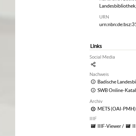
Landesbibliothek
URN
urn:nbn:de:bsz:
Links
Social Media
Nachweis
Badische Landesbi
SWB Online-Kata
Archiv
METS (OAI-PMH)
IIIF
IIIF-Viewer
/
I