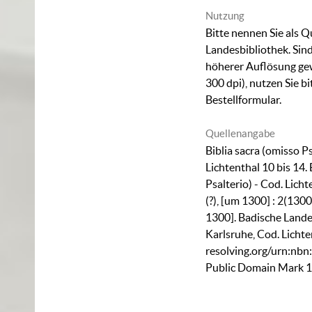
Nutzung
Bitte nennen Sie als Q
Landesbibliothek. Sind
höherer Auflösung ge
300 dpi), nutzen Sie b
Bestellformular
.
Quellenangabe
Biblia sacra (omisso Ps
Lichtenthal 10 bis 14. 
Psalterio) - Cod. Licht
(?), [um 1300] : 2(1300
1300]. Badische Lande
Karlsruhe,
Cod. Lichte
resolving.org/urn:nb
Public Domain Mark 1