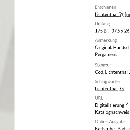
Erschienen
Lichtenthal (?)
,
[u
Umfang
175 Bl. ; 37,5 x 2
Anmerkung
Original: Handsch
Pergament
Signatur
Cod. Lichtenthal 
Schlagwörter
Lichtenthal
URL
Digitalisierung
Katalognachweis
Online-Ausgabe
Karlsruhe : Badis