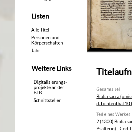
Listen
Alle Titel
Personen und
Körperschaften
Jahr
Weitere Links
Titelauf
Digitalisierungs-
projekte an der
Gesamttitel
BLB
Biblia sacra (omis
Schnittstellen
d. Lichtenthal 10 
Teil eines Werkes
2 (1300)
Biblia s
Psalterio) - Cod. 