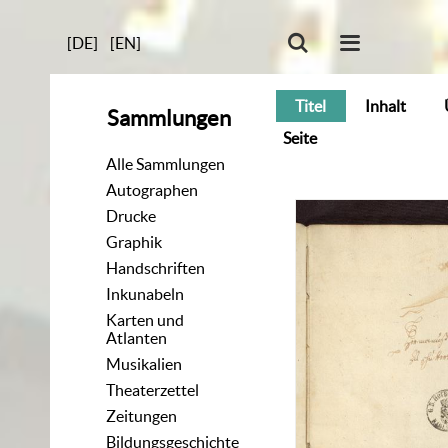
[DE]
[EN]
Titel
Inhalt
Sammlungen
Seite
Alle Sammlungen
Autographen
Drucke
Graphik
Handschriften
Inkunabeln
Karten und
Atlanten
Musikalien
Theaterzettel
Zeitungen
Bildungsgeschichte