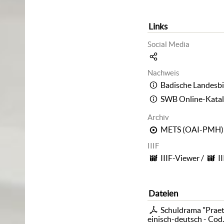
Links
Social Media
Nachweis
Badische Landesbi
SWB Online-Kata
Archiv
METS (OAI-PMH)
IIIF
IIIF-Viewer
/
I
Dateien
Schuldrama "Praete
einisch-deutsch - Cod