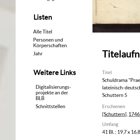
Listen
Alle Titel
Personen und
Körperschaften
Titelauf
Jahr
Weitere Links
Titel
Schuldrama "Praet
Digitalisierungs-
lateinisch-deutsc
projekte an der
Schuttern 5
BLB
Schnittstellen
Erschienen
[Schuttern]
,
1746
Umfang
41 Bl. ; 19,7 x 16,