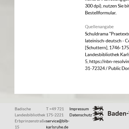
300 dpi), nutzen Sie b
Bestellformular
.
Quellenangabe
Schuldrama "Praetextu
lateinisch-deutsch - C
[Schuttern], 1746-175
Landesbibliothek Karl
5
,
https://nbn-resolvi
31-72324
/ Public Do
Badische
T +49 721
Impressum
Landesbibliothek
175-2221
Datenschutz
Erbprinzenstraße
service@blb-
15
karlsruhe.de