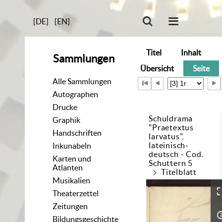
[DE]
[EN]
Titel
Inhalt
Sammlungen
Übersicht
Seite
Alle Sammlungen
Autographen
Drucke
Schuldrama
Graphik
"Praetextus
Handschriften
larvatus",
lateinisch-
Inkunabeln
deutsch - Cod.
Karten und
Schuttern 5
Atlanten
Titelblatt
Musikalien
Theaterzettel
Zeitungen
Bildungsgeschichte