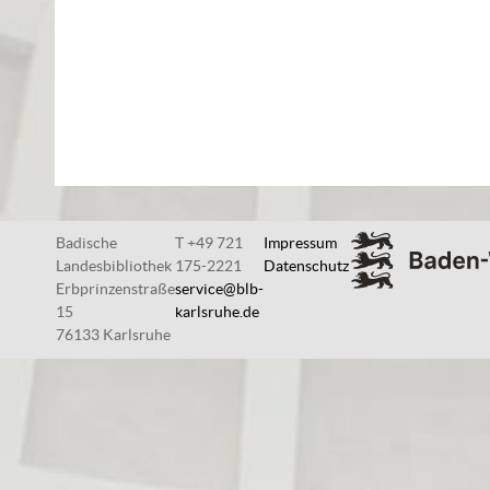
Badische
T +49 721
Impressum
Landesbibliothek
175-2221
Datenschutz
Erbprinzenstraße
service@blb-
15
karlsruhe.de
76133 Karlsruhe