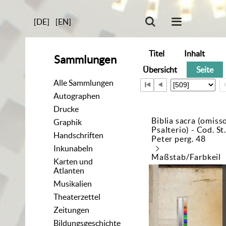
[DE]
[EN]
Titel
Inhalt
Sammlungen
Übersicht
Seite
Alle Sammlungen
Autographen
Drucke
Biblia sacra (omiss
Graphik
Psalterio) - Cod. St.
Handschriften
Peter perg. 48
Inkunabeln
Maßstab/Farbkeil
Karten und
Atlanten
Musikalien
Theaterzettel
Zeitungen
Bildungsgeschichte