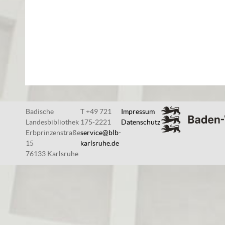
Badische
T +49 721
Impressum
Landesbibliothek
175-2221
Datenschutz
Erbprinzenstraße
service@blb-
15
karlsruhe.de
76133 Karlsruhe