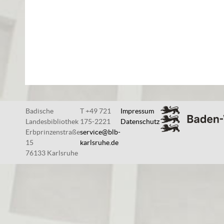
Badische
T +49 721
Impressum
Landesbibliothek
175-2221
Datenschutz
Erbprinzenstraße
service@blb-
15
karlsruhe.de
76133 Karlsruhe