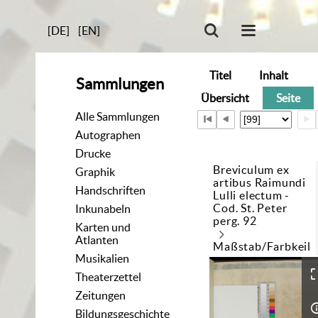
[DE]
[EN]
Titel
Inhalt
Sammlungen
Übersicht
Seite
Alle Sammlungen
Autographen
Drucke
Breviculum ex
Graphik
artibus Raimundi
Handschriften
Lulli electum -
Cod. St. Peter
Inkunabeln
perg. 92
Karten und
Atlanten
Maßstab/Farbkeil
Musikalien
Theaterzettel
Zeitungen
Bildungsgeschichte