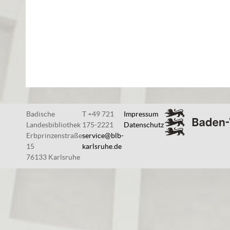
Badische
T +49 721
Impressum
Landesbibliothek
175-2221
Datenschutz
Erbprinzenstraße
service@blb-
15
karlsruhe.de
76133 Karlsruhe