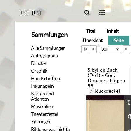
[DE]
[EN]
Titel
Inhalt
Sammlungen
Übersicht
Seite
Alle Sammlungen
Autographen
Drucke
Sibyllen Buch
Graphik
(Do1) - Cod.
Handschriften
Donaueschingen
99
Inkunabeln
Rückdeckel
Karten und
Atlanten
Musikalien
Theaterzettel
Zeitungen
Bildungsgeschichte