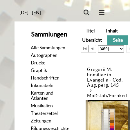
[DE]
[EN]
Titel
Inhalt
Sammlungen
Übersicht
Seite
Alle Sammlungen
Autographen
Drucke
Gregorii M.
Graphik
homiliae in
Handschriften
Evangelia - Cod.
Aug. perg. 145
Inkunabeln
Karten und
Maßstab/Farbkeil
Atlanten
Musikalien
Theaterzettel
Zeitungen
Bildungsgeschichte