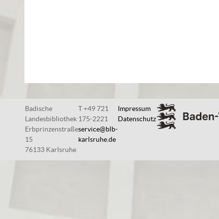
Badische
T +49 721
Impressum
Landesbibliothek
175-2221
Datenschutz
Erbprinzenstraße
service@blb-
15
karlsruhe.de
76133 Karlsruhe