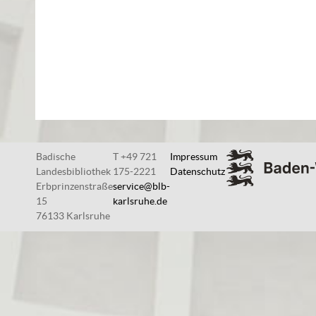
Badische
T +49 721
Impressum
Landesbibliothek
175-2221
Datenschutz
Erbprinzenstraße
service@blb-
15
karlsruhe.de
76133 Karlsruhe