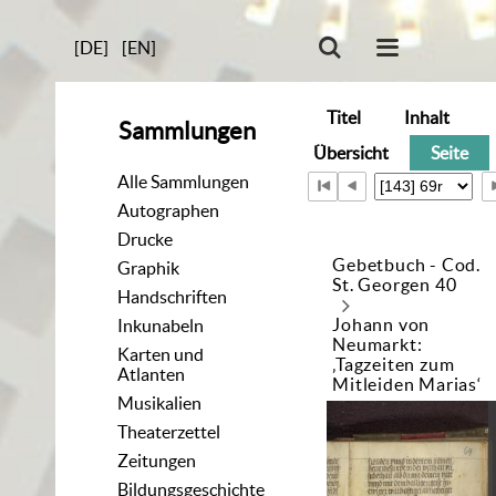
[DE]
[EN]
Titel
Inhalt
Sammlungen
Übersicht
Seite
Alle Sammlungen
Autographen
Drucke
Gebetbuch - Cod.
Graphik
St. Georgen 40
Handschriften
Johann von
Inkunabeln
Neumarkt:
Karten und
‚Tagzeiten zum
Atlanten
Mitleiden Marias‘
Musikalien
Theaterzettel
Zeitungen
Bildungsgeschichte