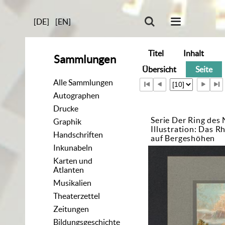
[DE]
[EN]
Titel
Inhalt
Sammlungen
Übersicht
Seite
Alle Sammlungen
Autographen
Drucke
Serie Der Ring des 
Graphik
Illustration: Das Rh
Handschriften
auf Bergeshöhen
Inkunabeln
Karten und
Atlanten
Musikalien
Theaterzettel
Zeitungen
Bildungsgeschichte