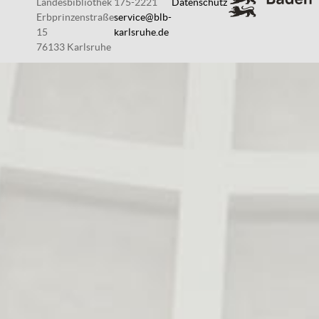
Landesbibliothek
175-2221
Datenschutz
Erbprinzenstraße
service@blb-
15
karlsruhe.de
76133 Karlsruhe