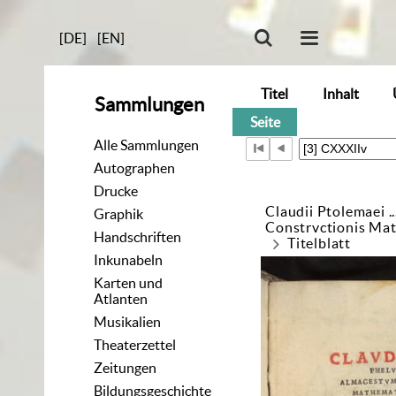
[DE]
[EN]
Titel
Inhalt
Sammlungen
Seite
Alle Sammlungen
Autographen
Drucke
Claudii Ptolemaei 
Graphik
Constrvctionis Ma
Handschriften
Titelblatt
Inkunabeln
Karten und
Atlanten
Musikalien
Theaterzettel
Zeitungen
Bildungsgeschichte