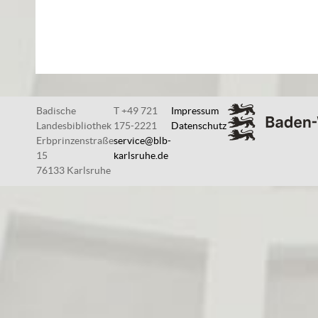
Badische
T +49 721
Impressum
Landesbibliothek
175-2221
Datenschutz
Erbprinzenstraße
service@blb-
15
karlsruhe.de
76133 Karlsruhe