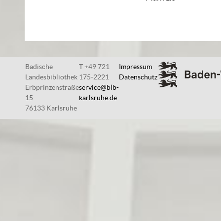
Badische
T +49 721
Impressum
Landesbibliothek
175-2221
Datenschutz
Erbprinzenstraße
service@blb-
15
karlsruhe.de
76133 Karlsruhe