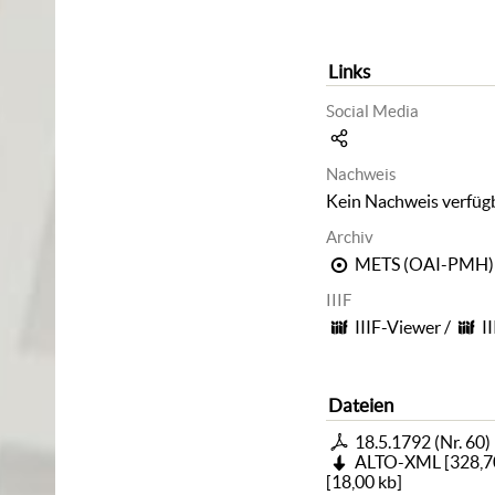
Links
Social Media
Nachweis
Kein Nachweis verfüg
Archiv
METS (OAI-PMH)
IIIF
IIIF-Viewer
/
I
Dateien
18.5.1792 (Nr. 60)
ALTO-XML
[
328,7
[
18,00 kb
]