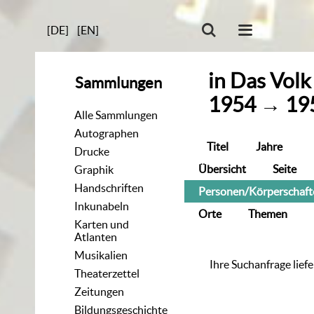
[DE]
[EN]
in
Das Volk
Sammlungen
1954
→
19
Alle Sammlungen
Autographen
Titel
Jahre
Drucke
Übersicht
Seite
Graphik
Handschriften
Personen/Körperschaft
Inkunabeln
Orte
Themen
Karten und
Atlanten
Musikalien
Ihre Suchanfrage liefe
Theaterzettel
Zeitungen
Bildungsgeschichte