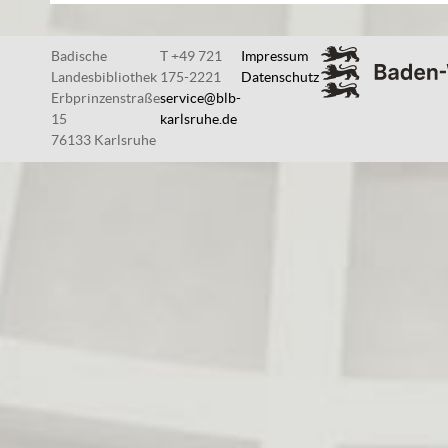
Badische
T +49 721
Impressum
Landesbibliothek
175-2221
Datenschutz
Erbprinzenstraße
service@blb-
15
karlsruhe.de
76133 Karlsruhe