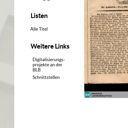
Listen
Alle Titel
Weitere Links
Digitalisierungs-
projekte an der
BLB
Schnittstellen