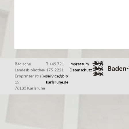
Badische
T +49 721
Impressum
Landesbibliothek
175-2221
Datenschutz
Erbprinzenstraße
service@blb-
15
karlsruhe.de
76133 Karlsruhe