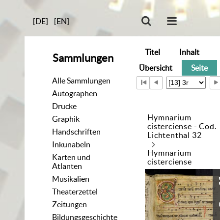
[DE]
[EN]
Titel
Inhalt
Sammlungen
Übersicht
Seite
Alle Sammlungen
Autographen
Drucke
Hymnarium
Graphik
cisterciense - Cod.
Handschriften
Lichtenthal 32
Inkunabeln
Hymnarium
Karten und
cisterciense
Atlanten
Musikalien
Theaterzettel
Zeitungen
Bildungsgeschichte