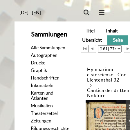
[DE]
[EN]
Titel
Inhalt
Sammlungen
Übersicht
Seite
Alle Sammlungen
Autographen
Drucke
Hymnarium
Graphik
cisterciense - Cod.
Handschriften
Lichtenthal 32
Inkunabeln
Cantica der dritten
Karten und
Nokturn
Atlanten
Musikalien
Theaterzettel
Zeitungen
Bildungsgeschichte