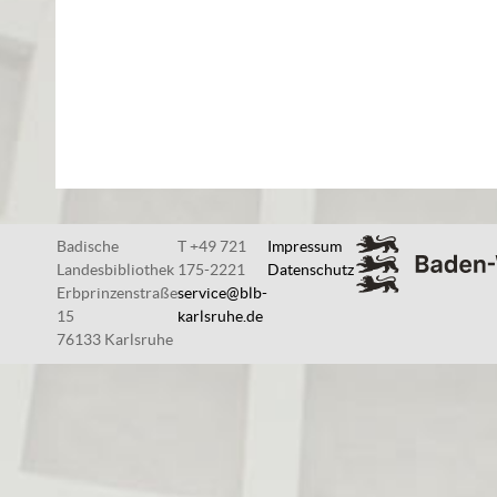
Badische
T +49 721
Impressum
Landesbibliothek
175-2221
Datenschutz
Erbprinzenstraße
service@blb-
15
karlsruhe.de
76133 Karlsruhe